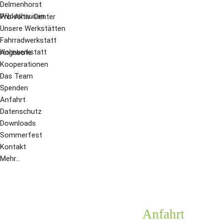
Delmenhorst
Wildeshausen
Pro-Aktiv-Center
Unsere Werkstätten
Fahrradwerkstatt
Holzwerkstatt
Angebote
Kooperationen
Das Team
Spenden
Anfahrt
Datenschutz
Downloads
Sommerfest
Kontakt
Mehr...
Anfahrt